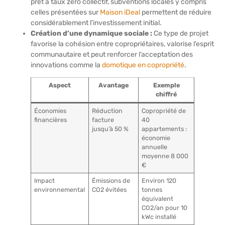
prêt à taux zéro collectif, subventions locales y compris
celles présentées sur
Maison iDeal
permettent de réduire
considérablement l’investissement initial.
Création d’une dynamique sociale :
Ce type de projet
favorise la cohésion entre copropriétaires, valorise l’esprit
communautaire et peut renforcer l’acceptation des
innovations comme la
domotique en copropriété
.
Aspect
Avantage
Exemple
chiffré
Économies
Réduction
Copropriété de
financières
facture
40
jusqu’à 50 %
appartements :
économie
annuelle
moyenne 8 000
€
Impact
Émissions de
Environ 120
environnemental
CO2 évitées
tonnes
équivalent
CO2/an pour 10
kWc installé