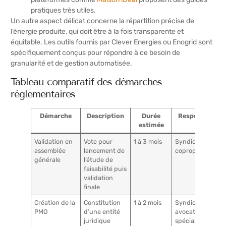
pratiques très utiles.
Un autre aspect délicat concerne la répartition précise de
l’énergie produite, qui doit être à la fois transparente et
équitable. Les outils fournis par Clever Energies ou Enogrid sont
spécifiquement conçus pour répondre à ce besoin de
granularité et de gestion automatisée.
Tableau comparatif des démarches
réglementaires
Démarche
Description
Durée
Responsable
estimée
Validation en
Vote pour
1 à 3 mois
Syndic,
assemblée
lancement de
copropriétaires
générale
l’étude de
faisabilité puis
validation
finale
Création de la
Constitution
1 à 2 mois
Syndic,
PMO
d’une entité
avocats
juridique
spécialisés