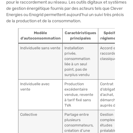
pour le raccordement au réseau. Les outils digitaux et systèmes
de gestion énergétique fournis par des acteurs tels que Clever
Energies ou Enogrid permettent aujourd’hui un suivi très précis
de la production et de la consommation.
Modèle
Caractéristiques
Spécificités
d’autoconsommation
principales
réglementaires
Individuelle sans vente
Installation
Accord en AG,
privée,
raccordement
consommation
classique
liée à un seul
point, pas de
surplus vendu
Individuelle avec
Production
Contrat
vente
excédentaire
d’obligation
vendue, revente
d’achat,
à tarif fixé sans
démarches
TVA
auprès d’EDF
Collective
Partage entre
Gestion
plusieurs
complexe,
consommateurs,
études
création d’une
préalables,