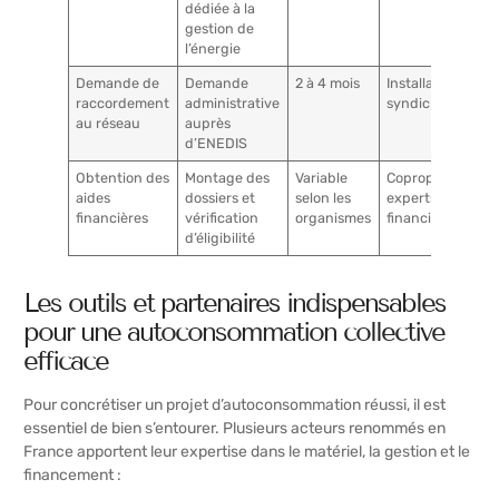
dédiée à la
gestion de
l’énergie
Demande de
Demande
2 à 4 mois
Installateur,
raccordement
administrative
syndic
au réseau
auprès
d’ENEDIS
Obtention des
Montage des
Variable
Copropriété,
aides
dossiers et
selon les
experts
financières
vérification
organismes
financiers
d’éligibilité
Les outils et partenaires indispensables
pour une autoconsommation collective
efficace
Pour concrétiser un projet d’autoconsommation réussi, il est
essentiel de bien s’entourer. Plusieurs acteurs renommés en
France apportent leur expertise dans le matériel, la gestion et le
financement :