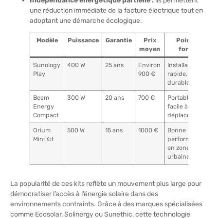
Indépendance énergétique partielle :
ils permettent
une réduction immédiate de la facture électrique tout en
adoptant une démarche écologique.
Modèle
Puissance
Garantie
Prix
Points
moyen
forts
Sunology
400 W
25 ans
Environ
Installation
Play
900 €
rapide,
durable
Beem
300 W
20 ans
700 €
Portable,
Energy
facile à
Compact
déplacer
Orium
500 W
15 ans
1000 €
Bonne
Mini Kit
performance
en zone
urbaine
La popularité de ces kits reflète un mouvement plus large pour
démocratiser l’accès à l’énergie solaire dans des
environnements contraints. Grâce à des marques spécialisées
comme Ecosolar, Solinergy ou Sunethic, cette technologie