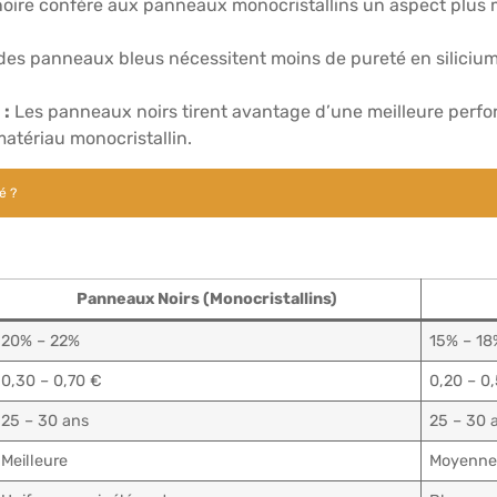
ire confère aux panneaux monocristallins un aspect plus mo
s des panneaux bleus nécessitent moins de pureté en silicium
 :
Les panneaux noirs tirent avantage d’une meilleure perfor
atériau monocristallin.
é ?
Panneaux Noirs (Monocristallins)
20% – 22%
15% – 18
0,30 – 0,70 €
0,20 – 0
25 – 30 ans
25 – 30 
Meilleure
Moyenn