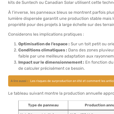
kits de Suntech ou Canadian Solar utilisent cette tech
À l’inverse, les panneaux bleus se montrent parfois plu
lumière dispersée garantit une production stable mai
propriété pour des projets à large échelle sur des terra
Considerons les implications pratiques :
Optimisation de l’espace :
Sur un toit petit ou or
Conditions climatiques :
Dans des zones pluvieus
faible par une meilleure adaptation aux rayonneme
Impact sur le dimensionnement :
En fonction du 
de calculer précisément ce besoin.
A lire aussi :
Les risques de surproduction en été et comment les antic
Le tableau suivant montre la production annuelle appr
Type de panneau
Production annu