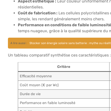
Aspect esthétique :
Leur couleur uniformément no
résidentielles.
Coût de fabrication :
Les cellules polycristalline
simple, les rendant généralement moins chers.
Performance en conditions de faible luminosité
temps nuageux, grâce à la qualité supérieure du m
A lire aussi :
Stocker son énergie solaire sans batterie : mythe ou réalit
Un tableau comparatif synthétise ces caractéristiques :
Critère
Efficacité moyenne
Coût moyen (€ par Wc)
Durée de vie
Performance en faible luminosité