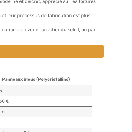
derne et discret, apprécié sur les toitures
 et leur processus de fabrication est plus
mance au lever et coucher du soleil, ou par
Panneaux Bleus (Polycristallins)
%
,50 €
ans
e