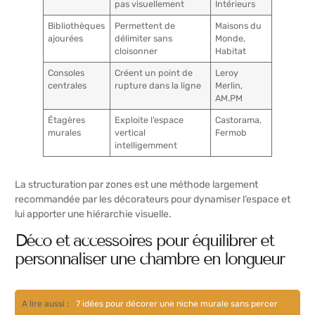
pas visuellement
Intérieurs
Bibliothèques
Permettent de
Maisons du
ajourées
délimiter sans
Monde,
cloisonner
Habitat
Consoles
Créent un point de
Leroy
centrales
rupture dans la ligne
Merlin,
AM.PM
Étagères
Exploite l’espace
Castorama,
murales
vertical
Fermob
intelligemment
La structuration par zones est une méthode largement
recommandée par les décorateurs pour dynamiser l’espace et
lui apporter une hiérarchie visuelle.
Déco et accessoires pour équilibrer et
personnaliser une chambre en longueur
A lire aussi :
7 idées pour décorer une niche murale sans percer