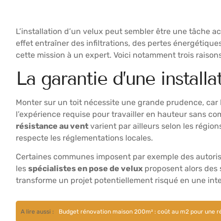
L’installation d’un velux peut sembler être une tâche 
effet entraîner des infiltrations, des pertes énergéti
cette mission à un expert. Voici notamment trois raisons 
La garantie d’une install
Monter sur un toit nécessite une grande prudence, car 
l’expérience requise pour travailler en hauteur sans c
résistance au vent
varient par ailleurs selon les régio
respecte les réglementations locales.
Certaines communes imposent par exemple des autorisa
les
spécialistes en pose de velux
proposent alors des s
transforme un projet potentiellement risqué en une inte
A lire aussi :
Budget rénovation maison 200m² : coût au m2 pour une réh