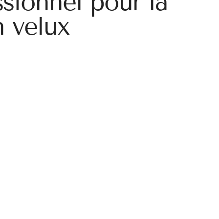
sionnel pour la
n velux